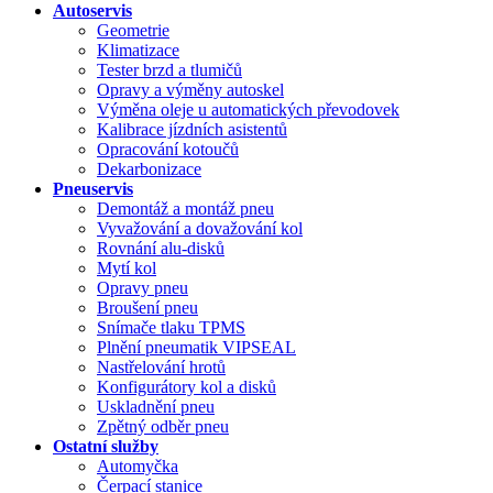
Autoservis
Geometrie
Klimatizace
Tester brzd a tlumičů
Opravy a výměny autoskel
Výměna oleje u automatických převodovek
Kalibrace jízdních asistentů
Opracování kotoučů
Dekarbonizace
Pneuservis
Demontáž a montáž pneu
Vyvažování a dovažování kol
Rovnání alu-disků
Mytí kol
Opravy pneu
Broušení pneu
Snímače tlaku TPMS
Plnění pneumatik VIPSEAL
Nastřelování hrotů
Konfigurátory kol a disků
Uskladnění pneu
Zpětný odběr pneu
Ostatní služby
Automyčka
Čerpací stanice