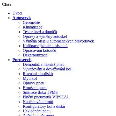
Close
Úvod
Autoservis
Geometrie
Klimatizace
Tester brzd a tlumičů
Opravy a výměny autoskel
Výměna oleje u automatických převodovek
Kalibrace jízdních asistentů
Opracování kotoučů
Dekarbonizace
Pneuservis
Demontáž a montáž pneu
Vyvažování a dovažování kol
Rovnání alu-disků
Mytí kol
Opravy pneu
Broušení pneu
Snímače tlaku TPMS
Plnění pneumatik VIPSEAL
Nastřelování hrotů
Konfigurátory kol a disků
Uskladnění pneu
Zpětný odběr pneu