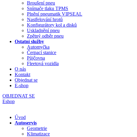
Broušení pneu
Snímače tlaku TPMS
Plnění pneumatik VIPSEAL
Nastřelování hrotů
Konfigurátory kol a disků
Uskladnění pneu
Zpětný odběr pneu
Ostatní služby
Automyčka
Čerpací stanice
Půjčovna
Fleetová vozidla
O nás
Kontakt
Objednat se
E-shop
OBJEDNAT SE
Eshop
Úvod
Autoservis
Geometrie
Klimatizace