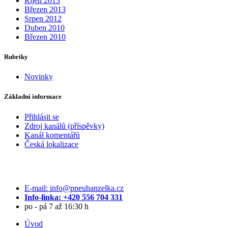
Říjen 2013
Březen 2013
Srpen 2012
Duben 2010
Březen 2010
Rubriky
Novinky
Základní informace
Přihlásit se
Zdroj kanálů (příspěvky)
Kanál komentářů
Česká lokalizace
E-mail: info@pneuhanzelka.cz
Info-linka: +420 556 704 331
po - pá 7 až 16:30 h
Úvod