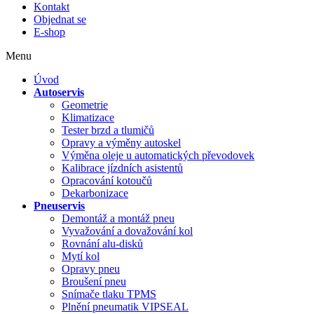
Kontakt
Objednat se
E-shop
Menu
Úvod
Autoservis
Geometrie
Klimatizace
Tester brzd a tlumičů
Opravy a výměny autoskel
Výměna oleje u automatických převodovek
Kalibrace jízdních asistentů
Opracování kotoučů
Dekarbonizace
Pneuservis
Demontáž a montáž pneu
Vyvažování a dovažování kol
Rovnání alu-disků
Mytí kol
Opravy pneu
Broušení pneu
Snímače tlaku TPMS
Plnění pneumatik VIPSEAL