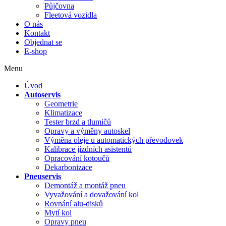
Půjčovna
Fleetová vozidla
O nás
Kontakt
Objednat se
E-shop
Menu
Úvod
Autoservis
Geometrie
Klimatizace
Tester brzd a tlumičů
Opravy a výměny autoskel
Výměna oleje u automatických převodovek
Kalibrace jízdních asistentů
Opracování kotoučů
Dekarbonizace
Pneuservis
Demontáž a montáž pneu
Vyvažování a dovažování kol
Rovnání alu-disků
Mytí kol
Opravy pneu