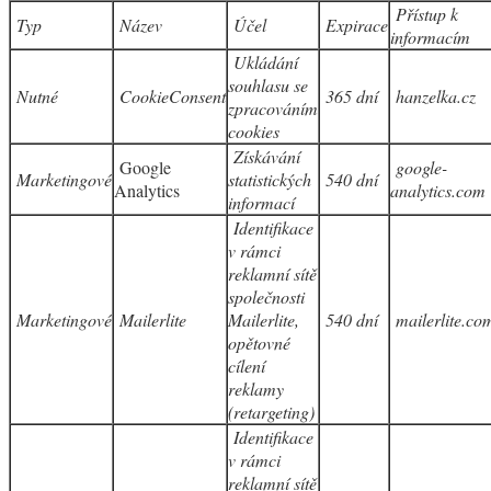
Přístup k
Typ
Název
Účel
Expirace
informacím
Ukládání
souhlasu se
Nutné
CookieConsent
365 dní
hanzelka.cz
zpracováním
cookies
Získávání
Google
google-
Marketingové
statistických
540 dní
Analytics
analytics.com
informací
Identifikace
v rámci
reklamní sítě
společnosti
Marketingové
Mailerlite
Mailerlite,
540 dní
mailerlite.co
opětovné
cílení
reklamy
(retargeting)
Identifikace
v rámci
reklamní sítě