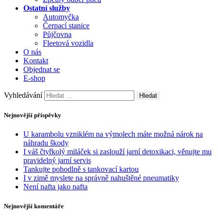
Ostatní služby
Automyčka
Čerpací stanice
Půjčovna
Fleetová vozidla
O nás
Kontakt
Objednat se
E-shop
Vyhledávání
Nejnovější příspěvky
U karambolu vzniklém na výmolech máte možná nárok na
náhradu škody
I váš čtyřkolý miláček si zaslouží jarní detoxikaci, věnujte mu
pravidelný jarní servis
Tankujte pohodlně s tankovací kartou
I v zimě myslete na správně nahuštěné pneumatiky
Není nafta jako nafta
Nejnovější komentáře