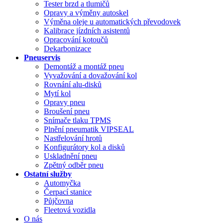
Tester brzd a tlumičů
Opravy a výměny autoskel
Výměna oleje u automatických převodovek
Kalibrace jízdních asistentů
Opracování kotoučů
Dekarbonizace
Pneuservis
Demontáž a montáž pneu
Vyvažování a dovažování kol
Rovnání alu-disků
Mytí kol
Opravy pneu
Broušení pneu
Snímače tlaku TPMS
Plnění pneumatik VIPSEAL
Nastřelování hrotů
Konfigurátory kol a disků
Uskladnění pneu
Zpětný odběr pneu
Ostatní služby
Automyčka
Čerpací stanice
Půjčovna
Fleetová vozidla
O nás