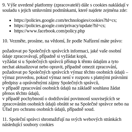
9. Výše uvedené platformy (zpracovatelé) dále s cookies nakládají v
souladu s jejich smluvními podmínkami, které najdete zejména zde:
https://policies.google.com/technologies/cookies?hl=cs;
https://policies.google.com/privacy/update?hl=cs;
https://www.facebook.com/policy.php
10. Vezměte, prosíme, na vědomí, že podle Nařízení máte právo:
požadovat po Společných správcích informaci, jaké vaše osobní
údaje zpracovávají, případně si vyžádat kopii,
vyžádat si u Společných správců přístup k těmto údajům a tyto
nechat aktualizovat nebo opravit, případně omezit zpracování,
požadovat po Společných správcích výmaz těchto osobních údajů –
výmaz provedou, pokud výmaz není v rozporu s platnými právními
předpisy a oprávněnými zájmy Společných správců,
v případě zpracování osobních údajů na základě souhlasu žádat
přenos těchto údajů,
v případě pochybností o dodržování povinností souvisejících se
zpracováním osobních údajů obrátit se na Společné správce nebo na
Úřad pro ochranu osobních údajů, případně soud.
11. Společní správci shromažďují na svých webových stránkách
následující soubory cookies