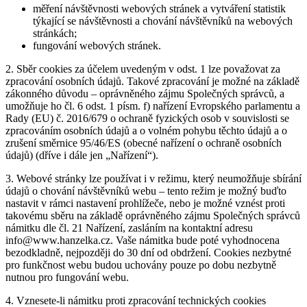
měření návštěvnosti webových stránek a vytváření statistik
týkající se návštěvnosti a chování návštěvníků na webových
stránkách;
fungování webových stránek.
2. Sběr cookies za účelem uvedeným v odst. 1 lze považovat za
zpracování osobních údajů. Takové zpracování je možné na základě
zákonného důvodu – oprávněného zájmu Společných správců, a
umožňuje ho čl. 6 odst. 1 písm. f) nařízení Evropského parlamentu a
Rady (EU) č. 2016/679 o ochraně fyzických osob v souvislosti se
zpracováním osobních údajů a o volném pohybu těchto údajů a o
zrušení směrnice 95/46/ES (obecné nařízení o ochraně osobních
údajů) (dříve i dále jen „Nařízení“).
3. Webové stránky lze používat i v režimu, který neumožňuje sbírání
údajů o chování návštěvníků webu – tento režim je možný buďto
nastavit v rámci nastavení prohlížeče, nebo je možné vznést proti
takovému sběru na základě oprávněného zájmu Společných správců
námitku dle čl. 21 Nařízení, zasláním na kontaktní adresu
info@www.hanzelka.cz. Vaše námitka bude poté vyhodnocena
bezodkladně, nejpozději do 30 dní od obdržení. Cookies nezbytné
pro funkčnost webu budou uchovány pouze po dobu nezbytně
nutnou pro fungování webu.
4. Vznesete-li námitku proti zpracování technických cookies