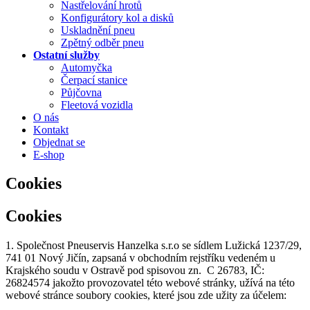
Nastřelování hrotů
Konfigurátory kol a disků
Uskladnění pneu
Zpětný odběr pneu
Ostatní služby
Automyčka
Čerpací stanice
Půjčovna
Fleetová vozidla
O nás
Kontakt
Objednat se
E-shop
Cookies
Cookies
1. Společnost Pneuservis Hanzelka s.r.o se sídlem Lužická 1237/29,
741 01 Nový Jičín, zapsaná v obchodním rejstříku vedeném u
Krajského soudu v Ostravě pod spisovou zn. C 26783, IČ:
26824574 jakožto provozovatel této webové stránky, užívá na této
webové stránce soubory cookies, které jsou zde užity za účelem: