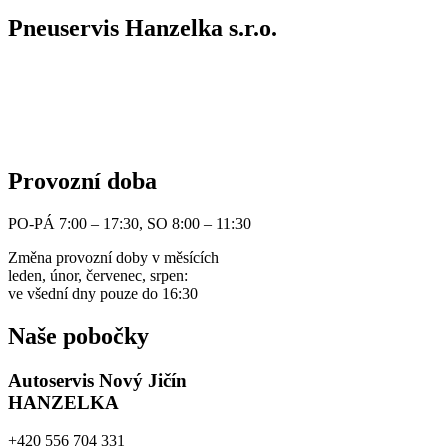
Pneuservis Hanzelka s.r.o.
Autoservis
: autoservis@www.hanzelka.cz
Obchodní oddělení:
info@www.hanzelka.cz
Ekonomické oddělení:
asistentka@www.hanzelka.cz
Provozní doba
PO-PÁ 7:00 – 17:30, SO 8:00 – 11:30
Změna provozní doby v měsících
leden, únor, červenec, srpen:
ve všední dny pouze do 16:30
Naše pobočky
Autoservis Nový Jičín
HANZELKA
+420 556 704 331