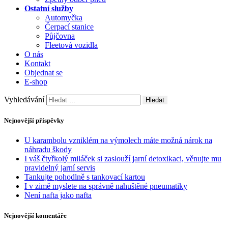
Ostatní služby
Automyčka
Čerpací stanice
Půjčovna
Fleetová vozidla
O nás
Kontakt
Objednat se
E-shop
Vyhledávání
Nejnovější příspěvky
U karambolu vzniklém na výmolech máte možná nárok na
náhradu škody
I váš čtyřkolý miláček si zaslouží jarní detoxikaci, věnujte mu
pravidelný jarní servis
Tankujte pohodlně s tankovací kartou
I v zimě myslete na správně nahuštěné pneumatiky
Není nafta jako nafta
Nejnovější komentáře