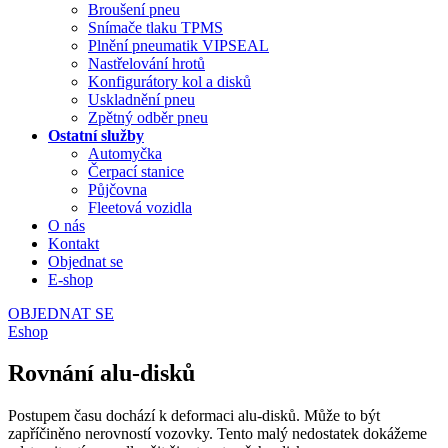
Broušení pneu
Snímače tlaku TPMS
Plnění pneumatik VIPSEAL
Nastřelování hrotů
Konfigurátory kol a disků
Uskladnění pneu
Zpětný odběr pneu
Ostatní služby
Automyčka
Čerpací stanice
Půjčovna
Fleetová vozidla
O nás
Kontakt
Objednat se
E-shop
OBJEDNAT SE
Eshop
Rovnání alu-disků
Postupem času dochází k deformaci alu-disků. Může to být
zapříčiněno nerovností vozovky. Tento malý nedostatek dokážeme