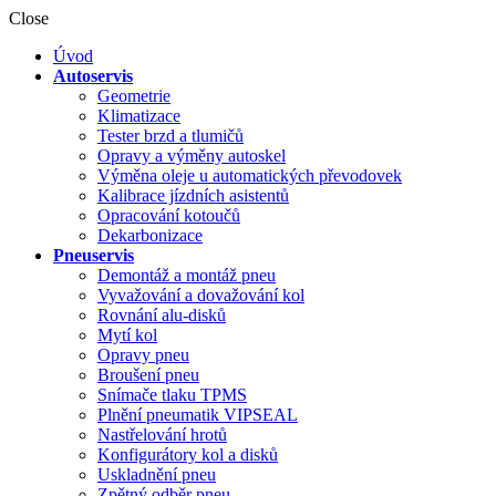
Close
Úvod
Autoservis
Geometrie
Klimatizace
Tester brzd a tlumičů
Opravy a výměny autoskel
Výměna oleje u automatických převodovek
Kalibrace jízdních asistentů
Opracování kotoučů
Dekarbonizace
Pneuservis
Demontáž a montáž pneu
Vyvažování a dovažování kol
Rovnání alu-disků
Mytí kol
Opravy pneu
Broušení pneu
Snímače tlaku TPMS
Plnění pneumatik VIPSEAL
Nastřelování hrotů
Konfigurátory kol a disků
Uskladnění pneu
Zpětný odběr pneu