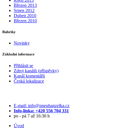
Říjen 2013
Březen 2013
Srpen 2012
Duben 2010
Březen 2010
Rubriky
Novinky
Základní informace
Přihlásit se
Zdroj kanálů (příspěvky)
Kanál komentářů
Česká lokalizace
E-mail: info@pneuhanzelka.cz
Info-linka: +420 556 704 331
po - pá 7 až 16:30 h
Úvod