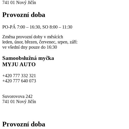
741 01 Nový Jičín
Provozní doba
PO-PÁ 7:00 – 16:30, SO 8:00 – 11:30
Změna provozní doby v měsících
leden, únor, březen, červenec, srpen, září:
ve všední dny pouze do 16:30
Samoobslužná myčka
MYJU AUTO
+420 777 332 321
+420 777 640 073
info@myjuauto.cz
Suvorovova 242
741 01 Nový Jičín
www.myjuauto.cz
Provozní doba