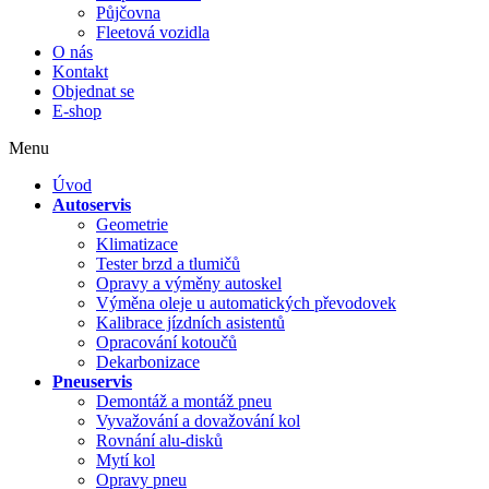
Půjčovna
Fleetová vozidla
O nás
Kontakt
Objednat se
E-shop
Menu
Úvod
Autoservis
Geometrie
Klimatizace
Tester brzd a tlumičů
Opravy a výměny autoskel
Výměna oleje u automatických převodovek
Kalibrace jízdních asistentů
Opracování kotoučů
Dekarbonizace
Pneuservis
Demontáž a montáž pneu
Vyvažování a dovažování kol
Rovnání alu-disků
Mytí kol
Opravy pneu