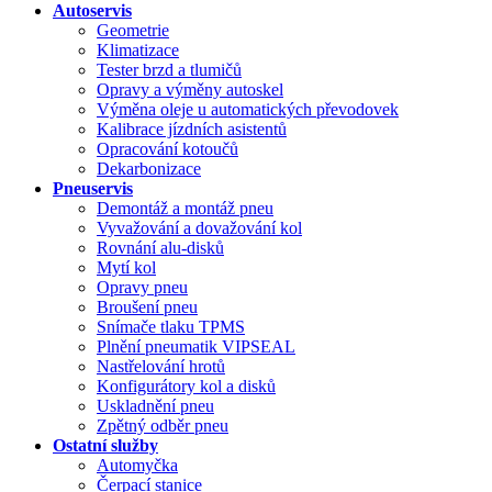
Autoservis
Geometrie
Klimatizace
Tester brzd a tlumičů
Opravy a výměny autoskel
Výměna oleje u automatických převodovek
Kalibrace jízdních asistentů
Opracování kotoučů
Dekarbonizace
Pneuservis
Demontáž a montáž pneu
Vyvažování a dovažování kol
Rovnání alu-disků
Mytí kol
Opravy pneu
Broušení pneu
Snímače tlaku TPMS
Plnění pneumatik VIPSEAL
Nastřelování hrotů
Konfigurátory kol a disků
Uskladnění pneu
Zpětný odběr pneu
Ostatní služby
Automyčka
Čerpací stanice