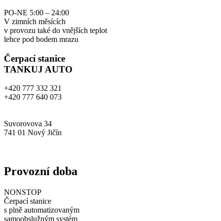
PO-NE 5:00 – 24:00
V zimních měsících
v provozu také do vnějších teplot
lehce pod bodem mrazu
Čerpací stanice
TANKUJ AUTO
+420 777 332 321
+420 777 640 073
info@tankujauto.cz
Suvorovova 34
741 01 Nový Jičín
www.tankujauto.cz
Provozní doba
NONSTOP
Čerpací stanice
s plně automatizovaným
samoobslužným systém