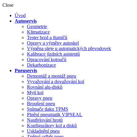
Close
Úvod
Autoservis
Geometrie
Klimatizace
Tester brzd a tlumičů
Opravy a výměny autoskel
Výměna oleje u automatických převodovek
Kalibrace jízdních asistentů
Opracování kotoučů
Dekarbonizace
Pneuservis
Demontáž a montáž pneu
Vyvažování a dovažování kol
Rovnání alu-disků
Mytí kol
Opravy pneu
Broušení pneu
Snímače tlaku TPMS
Plnění pneumatik VIPSEAL
Nastřelování hrotů
Konfigurátory kol a disků
Uskladnění pneu
Zpětný odběr pneu