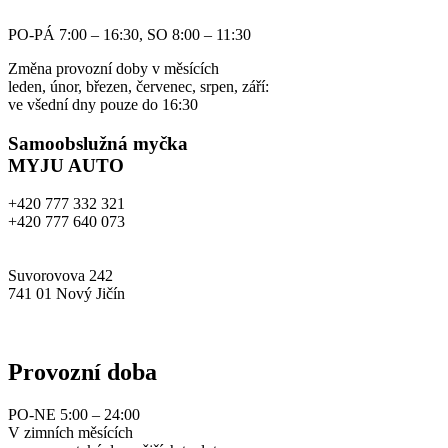
PO-PÁ 7:00 – 16:30, SO 8:00 – 11:30
Změna provozní doby v měsících
leden, únor, březen, červenec, srpen, září:
ve všední dny pouze do 16:30
Samoobslužná myčka
MYJU AUTO
+420 777 332 321
+420 777 640 073
info@myjuauto.cz
Suvorovova 242
741 01 Nový Jičín
www.myjuauto.cz
Provozní doba
PO-NE 5:00 – 24:00
V zimních měsících