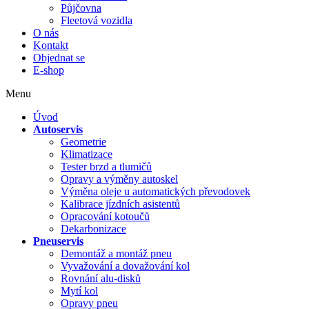
Půjčovna
Fleetová vozidla
O nás
Kontakt
Objednat se
E-shop
Menu
Úvod
Autoservis
Geometrie
Klimatizace
Tester brzd a tlumičů
Opravy a výměny autoskel
Výměna oleje u automatických převodovek
Kalibrace jízdních asistentů
Opracování kotoučů
Dekarbonizace
Pneuservis
Demontáž a montáž pneu
Vyvažování a dovažování kol
Rovnání alu-disků
Mytí kol
Opravy pneu