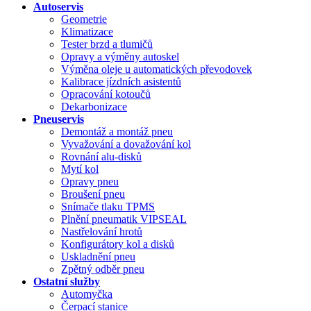
Autoservis
Geometrie
Klimatizace
Tester brzd a tlumičů
Opravy a výměny autoskel
Výměna oleje u automatických převodovek
Kalibrace jízdních asistentů
Opracování kotoučů
Dekarbonizace
Pneuservis
Demontáž a montáž pneu
Vyvažování a dovažování kol
Rovnání alu-disků
Mytí kol
Opravy pneu
Broušení pneu
Snímače tlaku TPMS
Plnění pneumatik VIPSEAL
Nastřelování hrotů
Konfigurátory kol a disků
Uskladnění pneu
Zpětný odběr pneu
Ostatní služby
Automyčka
Čerpací stanice