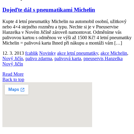
Dojeďte dál s pneumatikami Michelin
Kupte 4 letní pneumatiky Michelin na automobil osobní, užitkový
nebo 4×4 stejného rozměru a typu. Nechte si je v Pneuservise
Hanzelka v Novém Jičíně zároveň namontovat. Odměníme vás
palivovou kartou s odměnou ve výši až 1500 Kč! 4 letní pneumatiky
Michelin = palivová karta Ihned při nákupu a montáži vám […]
12. 3. 2013
fcablik
Novinky
akce letní pneumatiky
,
akce Michelin
,
Nový Jičín
,
palivo zdarma
,
palivová karta
,
pneuservis Hanzelka
Nový Jičín
Read More
Back to top