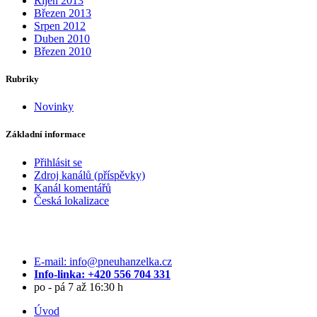
Říjen 2013
Březen 2013
Srpen 2012
Duben 2010
Březen 2010
Rubriky
Novinky
Základní informace
Přihlásit se
Zdroj kanálů (příspěvky)
Kanál komentářů
Česká lokalizace
E-mail: info@pneuhanzelka.cz
Info-linka: +420 556 704 331
po - pá 7 až 16:30 h
Úvod