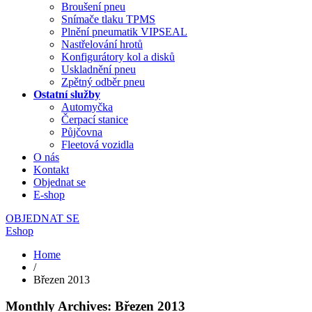
Broušení pneu
Snímače tlaku TPMS
Plnění pneumatik VIPSEAL
Nastřelování hrotů
Konfigurátory kol a disků
Uskladnění pneu
Zpětný odběr pneu
Ostatní služby
Automyčka
Čerpací stanice
Půjčovna
Fleetová vozidla
O nás
Kontakt
Objednat se
E-shop
OBJEDNAT SE
Eshop
Home
/
Březen 2013
Monthly Archives: Březen 2013