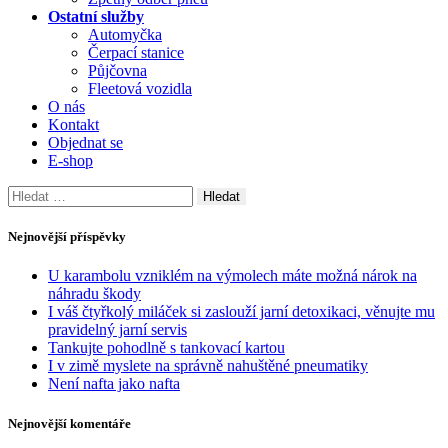
Ostatní služby
Automyčka
Čerpací stanice
Půjčovna
Fleetová vozidla
O nás
Kontakt
Objednat se
E-shop
Vyhledávání
Nejnovější příspěvky
U karambolu vzniklém na výmolech máte možná nárok na
náhradu škody
I váš čtyřkolý miláček si zaslouží jarní detoxikaci, věnujte mu
pravidelný jarní servis
Tankujte pohodlně s tankovací kartou
I v zimě myslete na správně nahuštěné pneumatiky
Není nafta jako nafta
Nejnovější komentáře