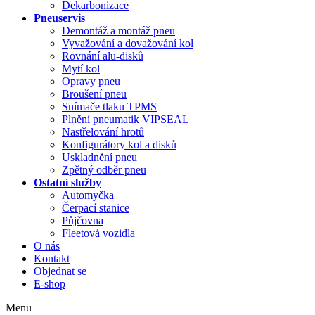
Dekarbonizace
Pneuservis
Demontáž a montáž pneu
Vyvažování a dovažování kol
Rovnání alu-disků
Mytí kol
Opravy pneu
Broušení pneu
Snímače tlaku TPMS
Plnění pneumatik VIPSEAL
Nastřelování hrotů
Konfigurátory kol a disků
Uskladnění pneu
Zpětný odběr pneu
Ostatní služby
Automyčka
Čerpací stanice
Půjčovna
Fleetová vozidla
O nás
Kontakt
Objednat se
E-shop
Menu