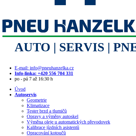
E-mail: info@pneuhanzelka.cz
Info-linka: +420 556 704 331
po - pá 7 až 16:30 h
Úvod
Autoservis
Geometrie
Klimatizace
Tester brzd a tlumičů
Opravy a výměny autoskel
Výměna oleje u automatických převodovek
Kalibrace jízdních asistentů
Opracování kotoučů