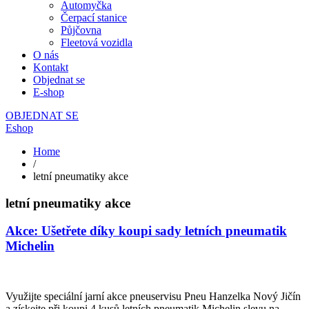
Automyčka
Čerpací stanice
Půjčovna
Fleetová vozidla
O nás
Kontakt
Objednat se
E-shop
OBJEDNAT SE
Eshop
Home
/
letní pneumatiky akce
letní pneumatiky akce
Akce: Ušetřete díky koupi sady letních pneumatik
Michelin
Využijte speciální jarní akce pneuservisu Pneu Hanzelka Nový Jičín
a získejte při koupi 4 kusů letních pneumatik Michelin slevu na