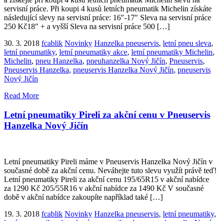
servisní práce. Při koupi 4 kusů letních pneumatik Michelin získáte
následující slevy na servisní práce: 16″-17″ Sleva na servisní práce
250 Kč18″ + a vyšší Sleva na servisní práce 500 […]
30. 3. 2018
fcablik
Novinky
Hanzelka pneuservis
,
letní pneu sleva
,
letní pneumatiky
,
letní pneumatiky akce
,
letní pneumatiky Michelin
,
Michelin
,
pneu Hanzelka
,
pneuhanzelka Nový Jičín
,
Pneuservis
,
Pneuservis Hanzelka
,
pneuservis Hanzelka Nový Jičín
,
pneuservis
Nový Jičín
Read More
Letní pneumatiky Pireli za akční cenu v Pneuservis
Hanzelka Nový Jičín
Letní pneumatiky Pireli máme v Pneuservis Hanzelka Nový Jičín v
současné době za akční cenu. Neváhejte tuto slevu využít právě teď!
Letní pneumatiky Pireli za akční cenu 195/65R15 v akční nabídce
za 1290 Kč 205/55R16 v akční nabídce za 1490 Kč V současné
době v akční nabídce zakoupíte například také […]
19. 3. 2018
fcablik
Novinky
Hanzelka pneuservis
,
letní pneumatiky
,