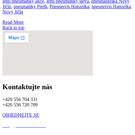
letní pneumatiky akce
,
letní pneumatiky sleva
,
pneuhanzelka Nový
Jičín
,
pneumatiky Prelli
,
Pneuservis Hanzelka
,
pneuservis Hanzelka
Nový Jičín
Read More
Back to top
Kontaktujte nás
+420 556 704 331
+420 556 720 709
OBJEDNEJTE SE
info@pneuhanzelka.cz