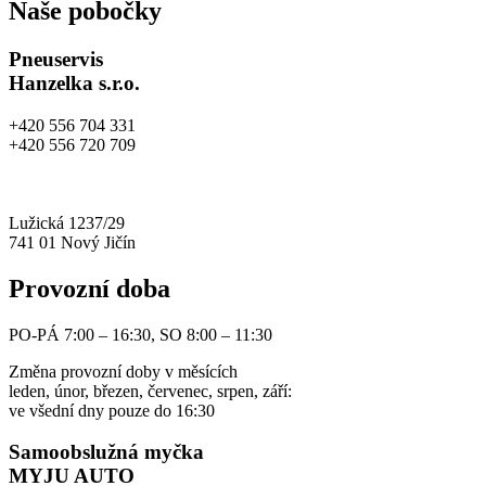
Naše pobočky
Pneuservis
Hanzelka s.r.o.
+420 556 704 331
+420 556 720 709
info@pneuhanzelka.cz
autoservis@pneuhanzelka.cz
Lužická 1237/29
741 01 Nový Jičín
Provozní doba
PO-PÁ 7:00 – 16:30, SO 8:00 – 11:30
Změna provozní doby v měsících
leden, únor, březen, červenec, srpen, září:
ve všední dny pouze do 16:30
Samoobslužná myčka
MYJU AUTO