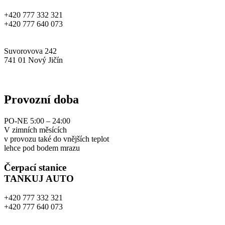
+420 777 332 321
+420 777 640 073
info@myjuauto.cz
Suvorovova 242
741 01 Nový Jičín
www.myjuauto.cz
Provozní doba
PO-NE 5:00 – 24:00
V zimních měsících
v provozu také do vnějších teplot
lehce pod bodem mrazu
Čerpací stanice
TANKUJ AUTO
+420 777 332 321
+420 777 640 073
info@tankujauto.cz