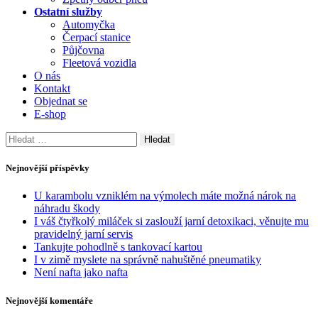
Ostatní služby
Automyčka
Čerpací stanice
Půjčovna
Fleetová vozidla
O nás
Kontakt
Objednat se
E-shop
Vyhledávání
Nejnovější příspěvky
U karambolu vzniklém na výmolech máte možná nárok na
náhradu škody
I váš čtyřkolý miláček si zaslouží jarní detoxikaci, věnujte mu
pravidelný jarní servis
Tankujte pohodlně s tankovací kartou
I v zimě myslete na správně nahuštěné pneumatiky
Není nafta jako nafta
Nejnovější komentáře