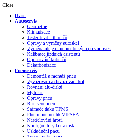
Close
Úvod
Autoservis
Geometrie
Klimatizace
Tester brzd a tlumičů
Opravy a výměny autoskel
Výměna oleje u automatických převodovek
Kalibrace jízdních asistentů
Opracování kotoučů
Dekarbonizace
Pneuservis
Demontáž a montáž pneu
Vyvažování a dovažování kol
Rovnání alu-disků
Mytí kol
Opravy pneu
Broušení pneu
Snímače tlaku TPMS
Plnění pneumatik VIPSEAL
Nastřelování hrotů
Konfigurátory kol a disků
Uskladnění pneu
Zpětný odběr pneu