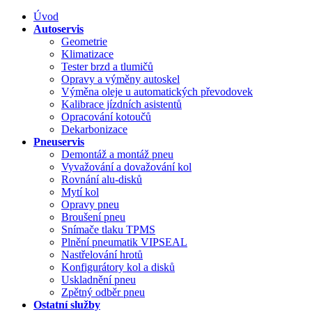
Úvod
Autoservis
Geometrie
Klimatizace
Tester brzd a tlumičů
Opravy a výměny autoskel
Výměna oleje u automatických převodovek
Kalibrace jízdních asistentů
Opracování kotoučů
Dekarbonizace
Pneuservis
Demontáž a montáž pneu
Vyvažování a dovažování kol
Rovnání alu-disků
Mytí kol
Opravy pneu
Broušení pneu
Snímače tlaku TPMS
Plnění pneumatik VIPSEAL
Nastřelování hrotů
Konfigurátory kol a disků
Uskladnění pneu
Zpětný odběr pneu
Ostatní služby