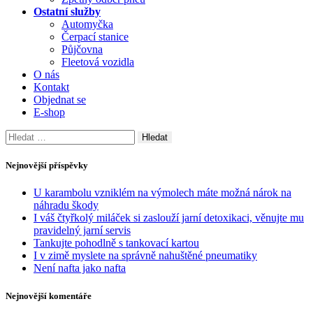
Ostatní služby
Automyčka
Čerpací stanice
Půjčovna
Fleetová vozidla
O nás
Kontakt
Objednat se
E-shop
Vyhledávání
Nejnovější příspěvky
U karambolu vzniklém na výmolech máte možná nárok na
náhradu škody
I váš čtyřkolý miláček si zaslouží jarní detoxikaci, věnujte mu
pravidelný jarní servis
Tankujte pohodlně s tankovací kartou
I v zimě myslete na správně nahuštěné pneumatiky
Není nafta jako nafta
Nejnovější komentáře