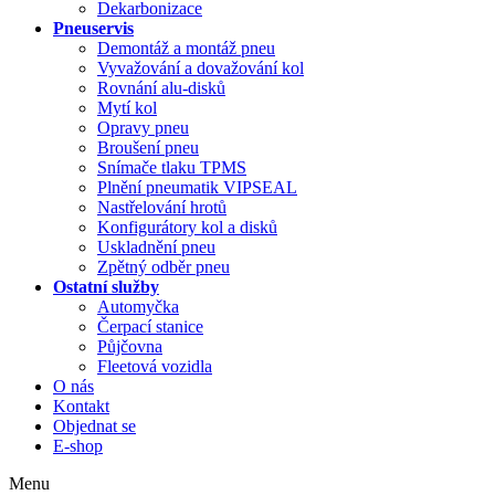
Dekarbonizace
Pneuservis
Demontáž a montáž pneu
Vyvažování a dovažování kol
Rovnání alu-disků
Mytí kol
Opravy pneu
Broušení pneu
Snímače tlaku TPMS
Plnění pneumatik VIPSEAL
Nastřelování hrotů
Konfigurátory kol a disků
Uskladnění pneu
Zpětný odběr pneu
Ostatní služby
Automyčka
Čerpací stanice
Půjčovna
Fleetová vozidla
O nás
Kontakt
Objednat se
E-shop
Menu