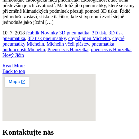
především jejich životností. Má totiž jít o pneumatiky, které se samy
při změně klimatických podmínek přezují pomocí 3D tisku. Řidič
jednoduše zastaví, stiskne tlačítko, kde si typ obutí zvolí stejně
jednoduše jako jízdní […]
10. 7. 2018
fcablik
Novinky
3D pneumatika
,
3D tisk
,
3D tisk
pneumatika
,
3D tisk pneumatiky
,
chytrá pneu Michelin
,
chytré
pneumatiky Michelin
,
Michelin včelí plástev
,
pneumatika
budoucnosti Michelin
,
Pneuservis Hanzelka
,
pneuservis Hanzelka
Nový Jičín
Read More
Back to top
Kontaktujte nás