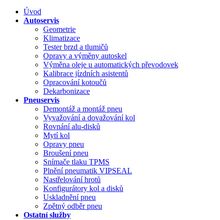
Úvod
Autoservis
Geometrie
Klimatizace
Tester brzd a tlumičů
Opravy a výměny autoskel
Výměna oleje u automatických převodovek
Kalibrace jízdních asistentů
Opracování kotoučů
Dekarbonizace
Pneuservis
Demontáž a montáž pneu
Vyvažování a dovažování kol
Rovnání alu-disků
Mytí kol
Opravy pneu
Broušení pneu
Snímače tlaku TPMS
Plnění pneumatik VIPSEAL
Nastřelování hrotů
Konfigurátory kol a disků
Uskladnění pneu
Zpětný odběr pneu
Ostatní služby