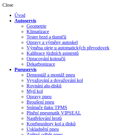
Close
Úvod
Autoservis
Geometrie
Klimatizace
Tester brzd a tlumičů
Opravy a výměny autoskel
Výměna oleje u automatických převodovek
Kalibrace jízdních asistentů
Opracování kotoučů
Dekarbonizace
Pneuservis
Demontáž a montáž pneu
Vyvažování a dovažování kol
Rovnání alu-disků
Mytí kol
Opravy pneu
Broušení pneu
Snímače tlaku TPMS
Plnění pneumatik VIPSEAL
Nastřelování hrotů
Konfigurátory kol a disků
Uskladnění pneu
Zpětný odběr pneu