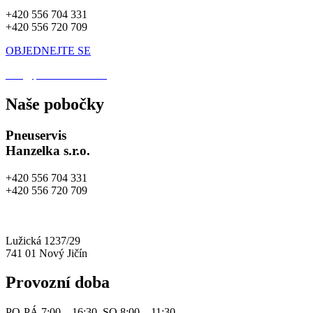
+420 556 704 331
+420 556 720 709
OBJEDNEJTE SE
info@pneuhanzelka.cz
Naše pobočky
Pneuservis
Hanzelka s.r.o.
+420 556 704 331
+420 556 720 709
info@pneuhanzelka.cz
autoservis@pneuhanzelka.cz
Lužická 1237/29
741 01 Nový Jičín
Provozní doba
PO-PÁ 7:00 – 16:30, SO 8:00 – 11:30