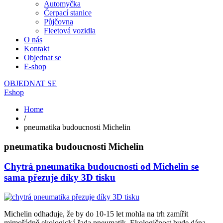
Automyčka
Čerpací stanice
Půjčovna
Fleetová vozidla
O nás
Kontakt
Objednat se
E-shop
OBJEDNAT SE
Eshop
Home
/
pneumatika budoucnosti Michelin
pneumatika budoucnosti Michelin
Chytrá pneumatika budoucnosti od Michelin se
sama přezuje díky 3D tisku
Michelin odhaduje, že by do 10-15 let mohla na trh zamířit
mimořádně ekologická řada pneumatik. Ekologičnost bude dána