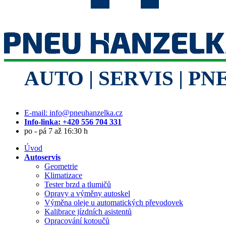
E-mail: info@pneuhanzelka.cz
Info-linka: +420 556 704 331
po - pá 7 až 16:30 h
Úvod
Autoservis
Geometrie
Klimatizace
Tester brzd a tlumičů
Opravy a výměny autoskel
Výměna oleje u automatických převodovek
Kalibrace jízdních asistentů
Opracování kotoučů