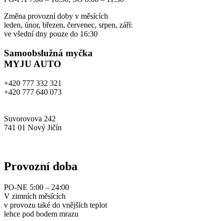
Změna provozní doby v měsících
leden, únor, březen, červenec, srpen, září:
ve všední dny pouze do 16:30
Samoobslužná myčka
MYJU AUTO
+420 777 332 321
+420 777 640 073
info@myjuauto.cz
Suvorovova 242
741 01 Nový Jičín
www.myjuauto.cz
Provozní doba
PO-NE 5:00 – 24:00
V zimních měsících
v provozu také do vnějších teplot
lehce pod bodem mrazu