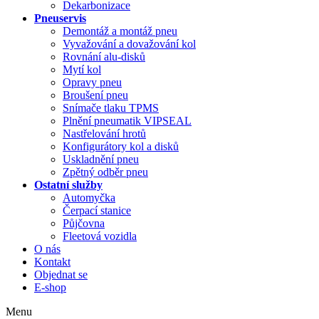
Dekarbonizace
Pneuservis
Demontáž a montáž pneu
Vyvažování a dovažování kol
Rovnání alu-disků
Mytí kol
Opravy pneu
Broušení pneu
Snímače tlaku TPMS
Plnění pneumatik VIPSEAL
Nastřelování hrotů
Konfigurátory kol a disků
Uskladnění pneu
Zpětný odběr pneu
Ostatní služby
Automyčka
Čerpací stanice
Půjčovna
Fleetová vozidla
O nás
Kontakt
Objednat se
E-shop
Menu