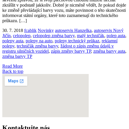
zkrášlit v podstatě jakkoliv. Dobré je nicméně vědět, že pokud dojde
ke změně převládající barvy vozu, máte povinnost o této skutečnosti
informovat státní orgány, které toto zaznamenají do technického
průkazu. […]
30. 7. 2018
fcablik
Novinky
autoservis Hanzelka
,
autoservis Nový
Jičín
,
celopolep
,
celopolep změna barvy
,
malý techničák
,
polep auta
,
polepy auta
,
polepy na auto
,
polepy technický průkaz
,
reklamní
polepy
,
techničák změna barvy
,
žádost o zápis změnu údajů v
registru silničních vozidel
,
zápis změny barvy TP
,
změna barvy auta
,
změna barvy TP
Read More
Back to top
Kontaktujte nás