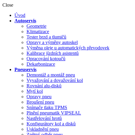
Close
Úvod
Autoservis
Geometrie
Klimatizace
Tester brzd a tlumičů
Opravy a výměny autoskel
Výměna oleje u automatických převodovek
Kalibrace jízdních asistentů
Opracování kotoučů
Dekarbonizace
Pneuservis
Demontáž a montáž pneu
Vyvažování a dovažování kol
Rovnání alu-disků
Mytí kol
Opravy pneu
Broušení pneu
Snímače tlaku TPMS
Plnění pneumatik VIPSEAL
Nastřelování hrotů
Konfigurátory kol a disků
Uskladnění pneu
Zpětný odběr pneu