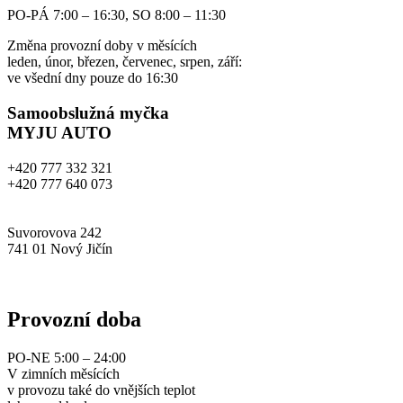
PO-PÁ 7:00 – 16:30, SO 8:00 – 11:30
Změna provozní doby v měsících
leden, únor, březen, červenec, srpen, září:
ve všední dny pouze do 16:30
Samoobslužná myčka
MYJU AUTO
+420 777 332 321
+420 777 640 073
info@myjuauto.cz
Suvorovova 242
741 01 Nový Jičín
www.myjuauto.cz
Provozní doba
PO-NE 5:00 – 24:00
V zimních měsících
v provozu také do vnějších teplot