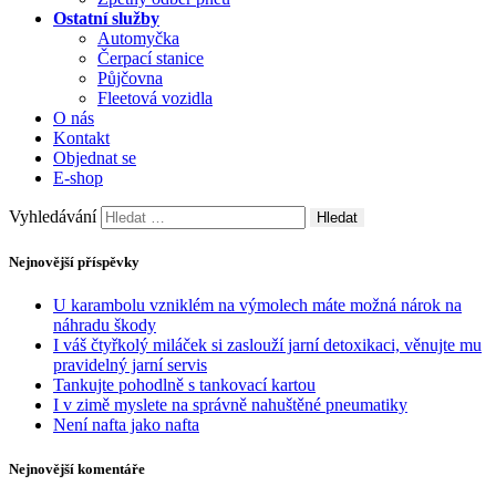
Ostatní služby
Automyčka
Čerpací stanice
Půjčovna
Fleetová vozidla
O nás
Kontakt
Objednat se
E-shop
Vyhledávání
Nejnovější příspěvky
U karambolu vzniklém na výmolech máte možná nárok na
náhradu škody
I váš čtyřkolý miláček si zaslouží jarní detoxikaci, věnujte mu
pravidelný jarní servis
Tankujte pohodlně s tankovací kartou
I v zimě myslete na správně nahuštěné pneumatiky
Není nafta jako nafta
Nejnovější komentáře