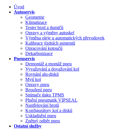
Úvod
Autoservis
Geometrie
Klimatizace
Tester brzd a tlumičů
Opravy a výměny autoskel
Výměna oleje u automatických převodovek
Kalibrace jízdních asistentů
Opracování kotoučů
Dekarbonizace
Pneuservis
Demontáž a montáž pneu
Vyvažování a dovažování kol
Rovnání alu-disků
Mytí kol
Opravy pneu
Broušení pneu
Snímače tlaku TPMS
Plnění pneumatik VIPSEAL
Nastřelování hrotů
Konfigurátory kol a disků
Uskladnění pneu
Zpětný odběr pneu
Ostatní služby