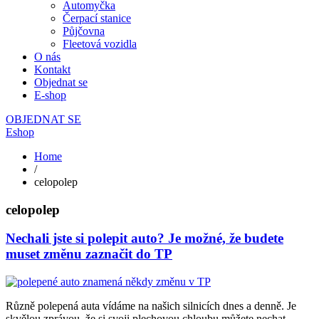
Automyčka
Čerpací stanice
Půjčovna
Fleetová vozidla
O nás
Kontakt
Objednat se
E-shop
OBJEDNAT SE
Eshop
Home
/
celopolep
celopolep
Nechali jste si polepit auto? Je možné, že budete
muset změnu zaznačit do TP
Různě polepená auta vídáme na našich silnicích dnes a denně. Je
skvělou zprávou, že si svoji plechovou chloubu můžete nechat