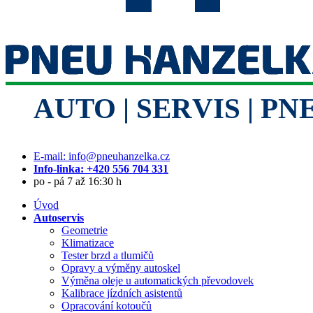
E-mail: info@pneuhanzelka.cz
Info-linka: +420 556 704 331
po - pá 7 až 16:30 h
Úvod
Autoservis
Geometrie
Klimatizace
Tester brzd a tlumičů
Opravy a výměny autoskel
Výměna oleje u automatických převodovek
Kalibrace jízdních asistentů
Opracování kotoučů