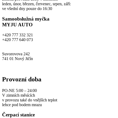
leden, únor, březen, červenec, srpen, září:
ve všední dny pouze do 16:30
Samoobslužná myčka
MYJU AUTO
+420 777 332 321
+420 777 640 073
info@myjuauto.cz
Suvorovova 242
741 01 Nový Jičín
www.myjuauto.cz
Provozní doba
PO-NE 5:00 – 24:00
V zimních měsících
v provozu také do vnějších teplot
lehce pod bodem mrazu
Čerpací stanice