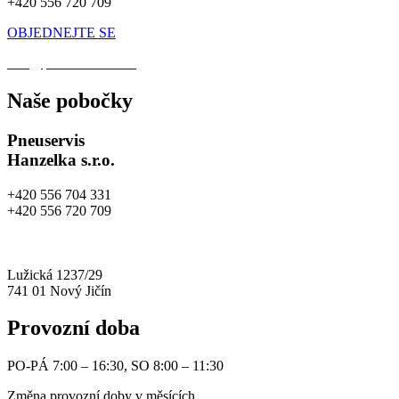
+420 556 720 709
OBJEDNEJTE SE
info@pneuhanzelka.cz
Naše pobočky
Pneuservis
Hanzelka s.r.o.
+420 556 704 331
+420 556 720 709
info@pneuhanzelka.cz
autoservis@pneuhanzelka.cz
Lužická 1237/29
741 01 Nový Jičín
Provozní doba
PO-PÁ 7:00 – 16:30, SO 8:00 – 11:30
Změna provozní doby v měsících