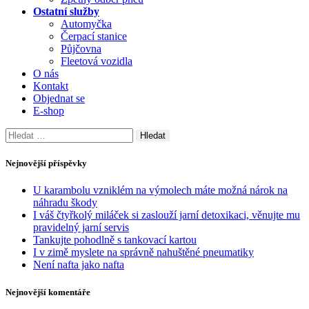
Ostatní služby
Automyčka
Čerpací stanice
Půjčovna
Fleetová vozidla
O nás
Kontakt
Objednat se
E-shop
Vyhledávání
Nejnovější příspěvky
U karambolu vzniklém na výmolech máte možná nárok na
náhradu škody
I váš čtyřkolý miláček si zaslouží jarní detoxikaci, věnujte mu
pravidelný jarní servis
Tankujte pohodlně s tankovací kartou
I v zimě myslete na správně nahuštěné pneumatiky
Není nafta jako nafta
Nejnovější komentáře