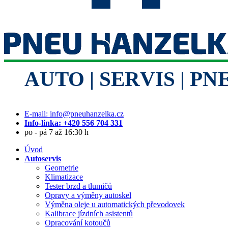
E-mail: info@pneuhanzelka.cz
Info-linka: +420 556 704 331
po - pá 7 až 16:30 h
Úvod
Autoservis
Geometrie
Klimatizace
Tester brzd a tlumičů
Opravy a výměny autoskel
Výměna oleje u automatických převodovek
Kalibrace jízdních asistentů
Opracování kotoučů