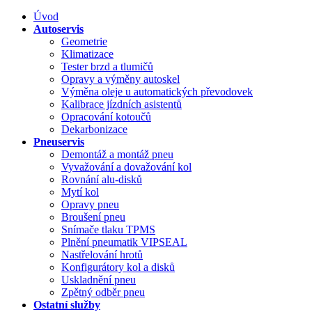
Úvod
Autoservis
Geometrie
Klimatizace
Tester brzd a tlumičů
Opravy a výměny autoskel
Výměna oleje u automatických převodovek
Kalibrace jízdních asistentů
Opracování kotoučů
Dekarbonizace
Pneuservis
Demontáž a montáž pneu
Vyvažování a dovažování kol
Rovnání alu-disků
Mytí kol
Opravy pneu
Broušení pneu
Snímače tlaku TPMS
Plnění pneumatik VIPSEAL
Nastřelování hrotů
Konfigurátory kol a disků
Uskladnění pneu
Zpětný odběr pneu
Ostatní služby