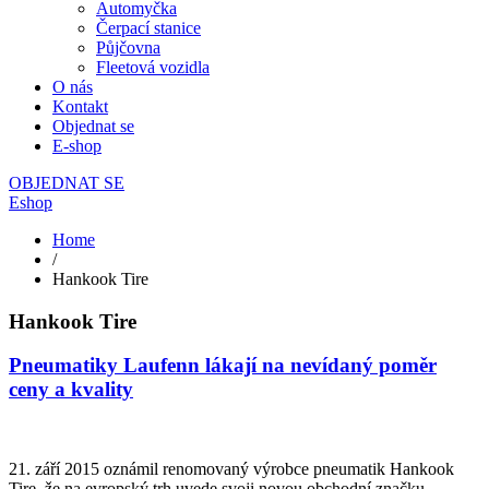
Automyčka
Čerpací stanice
Půjčovna
Fleetová vozidla
O nás
Kontakt
Objednat se
E-shop
OBJEDNAT SE
Eshop
Home
/
Hankook Tire
Hankook Tire
Pneumatiky Laufenn lákají na nevídaný poměr
ceny a kvality
21. září 2015 oznámil renomovaný výrobce pneumatik Hankook
Tire, že na evropský trh uvede svoji novou obchodní značku.