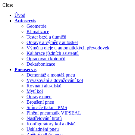
Close
Úvod
Autoservis
Geometrie
Klimatizace
Tester brzd a tlumičů
Opravy a výměny autoskel
Výměna oleje u automatických převodovek
Kalibrace jízdních asistentů
Opracování kotoučů
Dekarbonizace
Pneuservis
Demontáž a montáž pneu
Vyvažování a dovažování kol
Rovnání alu-disků
Mytí kol
Opravy pneu
Broušení pneu
Snímače tlaku TPMS
Plnění pneumatik VIPSEAL
Nastřelování hrotů
Konfigurátory kol a disků
Uskladnění pneu
Zpětný odběr pneu