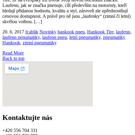
Laufenn, jak se značka jmenuje, cílí především na motoristy, kteří
hledají přidanou hodnotu, kvalitu a styl, zároveň ale upřednostňují
cenovou dostupnost. A právě pro ně jsou „laufenky“ (zimní či letní)
skvělou volbou. […]
20. 6. 2017
fcablik
Novinky
hankook pneu
,
Hankook Tire
,
laufenn
,
laufenn penumatiky
,
laufenn pneu
,
letní pneumatiky
,
pneumatiky
Hankook
,
zimní pneumatiky
Read More
Back to top
Kontaktujte nás
+420 556 704 331