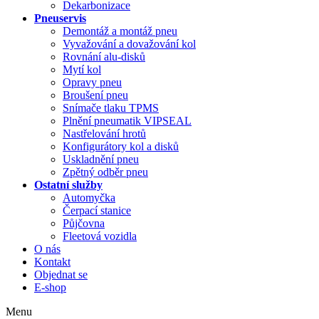
Dekarbonizace
Pneuservis
Demontáž a montáž pneu
Vyvažování a dovažování kol
Rovnání alu-disků
Mytí kol
Opravy pneu
Broušení pneu
Snímače tlaku TPMS
Plnění pneumatik VIPSEAL
Nastřelování hrotů
Konfigurátory kol a disků
Uskladnění pneu
Zpětný odběr pneu
Ostatní služby
Automyčka
Čerpací stanice
Půjčovna
Fleetová vozidla
O nás
Kontakt
Objednat se
E-shop
Menu